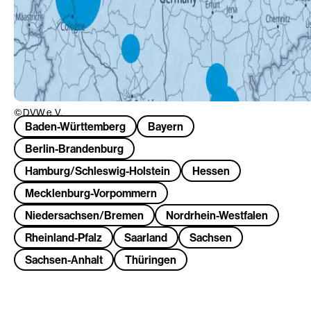
DVW e. V.
Baden-Württemberg
Bayern
Berlin-Brandenburg
Hamburg/Schleswig-Holstein
Hessen
Mecklenburg-Vorpommern
Niedersachsen/Bremen
Nordrhein-Westfalen
Rheinland-Pfalz
Saarland
Sachsen
Sachsen-Anhalt
Thüringen