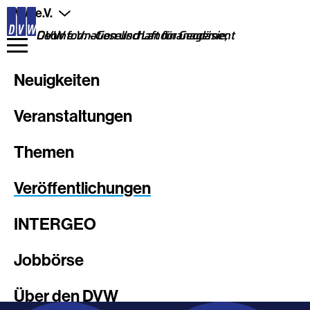
Direkt
DVW e.V.
zum
Inhalt
DVW e.V. - Gesellschaft für Geodäsie, Geoinformation und Landmanagement
Neuigkeiten
Veranstaltungen
Themen
Veröffentlichungen
INTERGEO
Jobbörse
Über den DVW