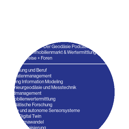
DVW Newsletter
Jobanzeige aufgeben
Publikationen
Veröffentlichungen
zfv
DVW-Nachrichten
Welten vernetzen - Der Geodäsie Podcast
IMMOblick - Immobilienmarkt & Wertermittlung im Dialog
Arbeitskreise + Foren
Ausbildung und Beruf
Geodatenmanagement
Building Information Modeling
Ingenieurgeodäsie und Messtechnik
Landmanagement
Immobilienwertermittlung
Geodätische Forschung
Mobile und autonome Sensorsysteme
Forum Digital Twin
Forum Klimawandel
Forum Urbanisierung