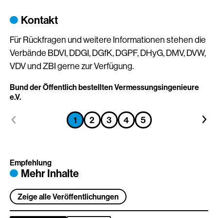
Kontakt
Für Rückfragen und weitere Informationen stehen die
Verbände BDVI, DDGI, DGfK, DGPF, DHyG, DMV, DVW,
VDV und ZBI gerne zur Verfügung.
Bund der Öffentlich bestellten Vermessungsingenieure
De
e.V.
Zum
Zum
Zum
Zum
Zum
1
2
3
4
5
Zum
Zum
vorhergehenden
näch
vorhergehenden
vorhergehenden
vorhergehenden
vorhergehenden
vorhergehenden
Element
Elem
Element
Element
Element
Element
Element
Empfehlung
Mehr Inhalte
Zeige alle Veröffentlichungen