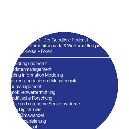
Jobanzeige aufgeben
Publikationen
Veröffentlichungen
zfv
DVW-Nachrichten
Welten vernetzen - Der Geodäsie Podcast
IMMOblick - Immobilienmarkt & Wertermittlung im Dialog
Arbeitskreise + Foren
Ausbildung und Beruf
Geodatenmanagement
Building Information Modeling
Ingenieurgeodäsie und Messtechnik
Landmanagement
Immobilienwertermittlung
Geodätische Forschung
Mobile und autonome Sensorsysteme
Forum Digital Twin
Forum Klimawandel
Forum Urbanisierung
DVW regional