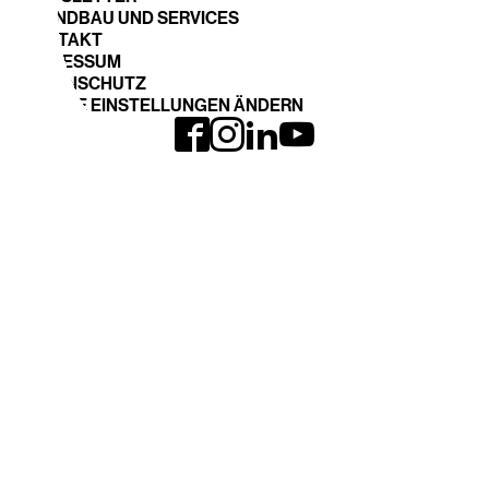
STANDBAU UND SERVICES
KONTAKT
IMPRESSUM
DATENSCHUTZ
COOKIE EINSTELLUNGEN ÄNDERN
INTERGEO LOHNT
EXPO und CONFERENCE
Anreise
Ausstellerliste 2026
INTERGEO 2026
Fläche buchen
Anmeldung
THEMEN
DVW-WEBSITE