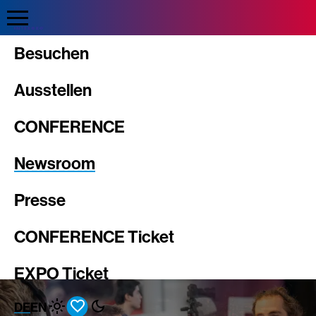
Direkt
zum
Inhalt
Intergeo
Besuchen
Ausstellen
CONFERENCE
Newsroom
Presse
CONFERENCE Ticket
EXPO Ticket
DE
EN