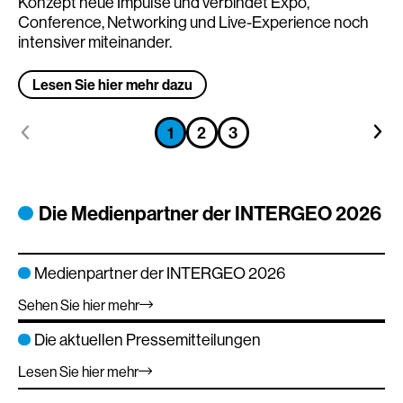
Konzept neue Impulse und verbindet Expo,
Conference, Networking und Live-Experience noch
intensiver miteinander.
Lesen Sie hier mehr dazu
Zum
Zum
Zum
1
2
3
Zum
Zum
vorhergehenden
näch
vorhergehenden
vorhergehenden
vorhergehenden
Element
Elem
Element
Element
Element
Die Medienpartner der INTERGEO 2026
Medienpartner der INTERGEO 2026
Sehen Sie hier mehr
Die aktuellen Pressemitteilungen
Lesen Sie hier mehr