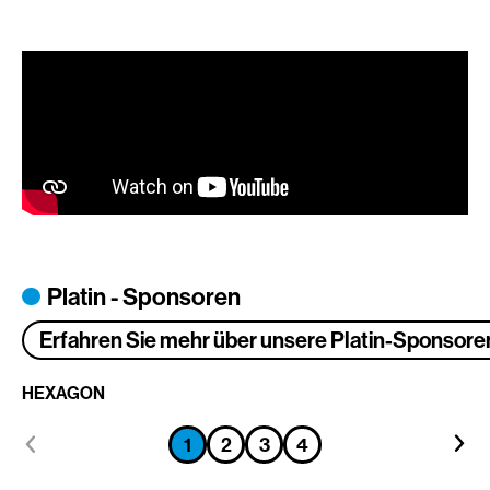
Platin - Sponsoren
Erfahren Sie mehr über unsere Platin-Sponsore
HEXAGON
Tr
Zum
Zum
Zum
Zum
1
2
3
4
Zum
Zum
vorhergehenden
näch
vorhergehenden
vorhergehenden
vorhergehenden
vorhergehenden
Element
Elem