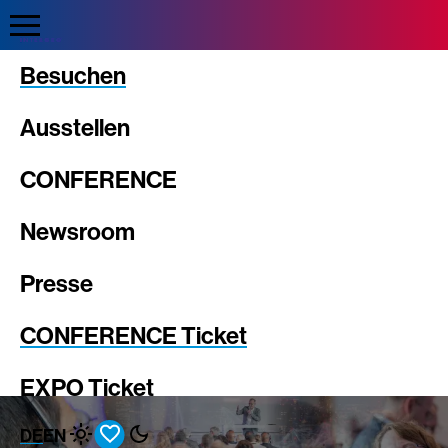
Direkt
zum
Inhalt
Intergeo
Besuchen
Ausstellen
CONFERENCE
Newsroom
Presse
CONFERENCE Ticket
EXPO Ticket
DE
EN