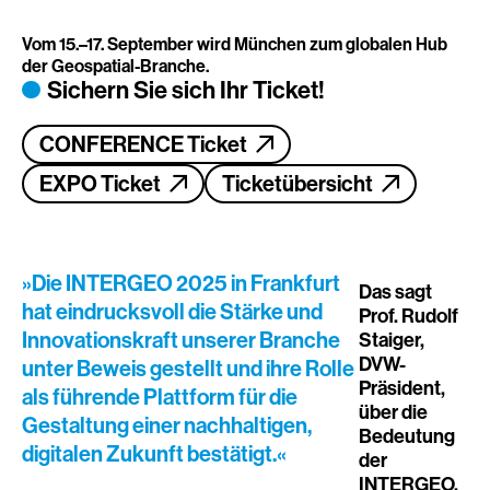
Vom 15.–17. September wird München zum globalen Hub
der Geospatial-Branche.
Sichern Sie sich Ihr Ticket!
CONFERENCE Ticket
EXPO Ticket
Ticketübersicht
»Die INTERGEO 2025 in Frankfurt
Das sagt
hat eindrucksvoll die Stärke und
Prof. Rudolf
Innovationskraft unserer Branche
Staiger,
DVW-
unter Beweis gestellt und ihre Rolle
Präsident,
als führende Plattform für die
über die
Gestaltung einer nachhaltigen,
Bedeutung
digitalen Zukunft bestätigt.«
der
INTERGEO.