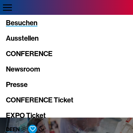
Direkt
zum
Inhalt
Intergeo
Besuchen
Ausstellen
CONFERENCE
Newsroom
Presse
CONFERENCE Ticket
EXPO Ticket
DE
EN