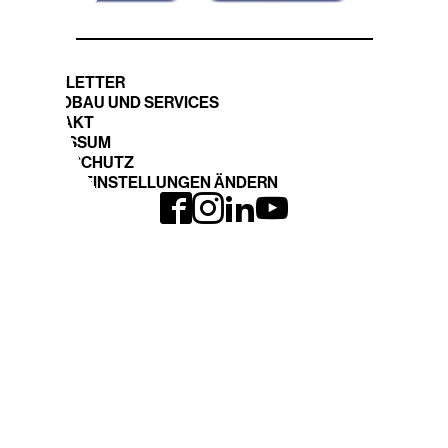
NEWSLETTER
STANDBAU UND SERVICES
KONTAKT
IMPRESSUM
DATENSCHUTZ
COOKIE EINSTELLUNGEN ÄNDERN
INTERGEO LOHNT
EXPO und CONFERENCE
Anreise
Ausstellerliste 2026
INTERGEO 2026
Fläche buchen
Anmeldung
THEMEN