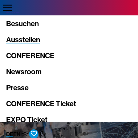
Direkt
zum
Inhalt
Intergeo
Besuchen
Ausstellen
CONFERENCE
Newsroom
Presse
CONFERENCE Ticket
EXPO Ticket
DE
EN