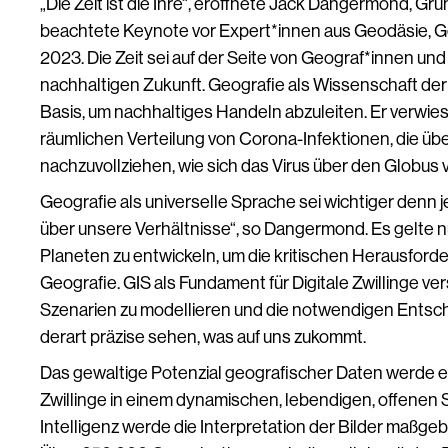
„Die Zeit ist die Ihre“, eröffnete Jack Dangermond, G
beachtete Keynote vor Expert*innen aus Geodäsie,
2023. Die Zeit sei auf der Seite von Geograf*innen un
nachhaltigen Zukunft. Geografie als Wissenschaft der
Basis, um nachhaltiges Handeln abzuleiten. Er verwie
räumlichen Verteilung von Corona-Infektionen, die üb
nachzuvollziehen, wie sich das Virus über den Globus v
Geografie als universelle Sprache sei wichtiger denn 
über unsere Verhältnisse“, so Dangermond. Es gelte
Planeten zu entwickeln, um die kritischen Herausforde
Geografie. GIS als Fundament für Digitale Zwillinge v
Szenarien zu modellieren und die notwendigen Entsc
derart präzise sehen, was auf uns zukommt.
Das gewaltige Potenzial geografischer Daten werde er
Zwillinge in einem dynamischen, lebendigen, offenen
Intelligenz werde die Interpretation der Bilder maßgeb