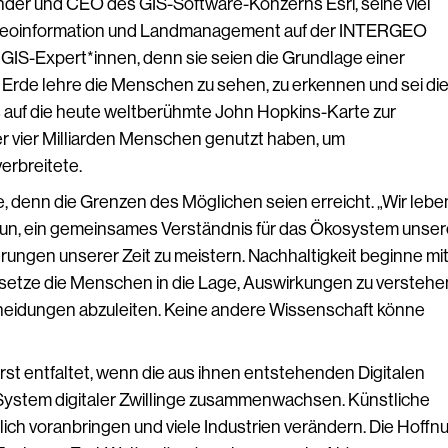
ründer und CEO des GIS-Software-Konzerns Esri, seine viel
 Geoinformation und Landmanagement auf der INTERGEO
d GIS-Expert*innen, denn sie seien die Grundlage einer
 Erde lehre die Menschen zu sehen, zu erkennen und sei di
s auf die heute weltberühmte John Hopkins-Karte zur
er vier Milliarden Menschen genutzt haben, um
erbreitete.
je, denn die Grenzen des Möglichen seien erreicht. „Wir lebe
 nun, ein gemeinsames Verständnis für das Ökosystem unse
rungen unserer Zeit zu meistern. Nachhaltigkeit beginne mi
ersetze die Menschen in die Lage, Auswirkungen zu verstehe
heidungen abzuleiten. Keine andere Wissenschaft könne
st entfaltet, wenn die aus ihnen entstehenden Digitalen
 System digitaler Zwillinge zusammenwachsen. Künstliche
lich voranbringen und viele Industrien verändern. Die Hoffn