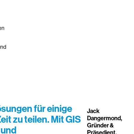
en
und
sungen für einige
Jack
 zu teilen. Mit GIS
Dangermond,
Gründer &
 und
Präsedient,