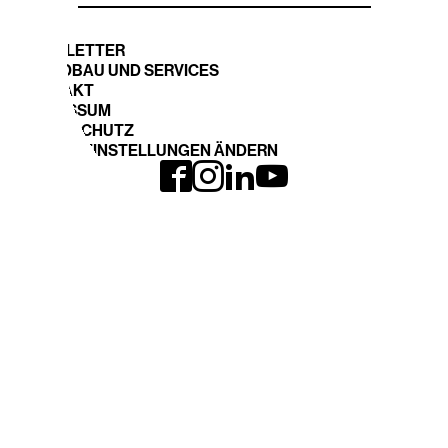
NEWSLETTER
STANDBAU UND SERVICES
KONTAKT
IMPRESSUM
DATENSCHUTZ
COOKIE EINSTELLUNGEN ÄNDERN
INTERGEO LOHNT
EXPO und CONFERENCE
Anreise
Ausstellerliste 2026
INTERGEO 2026
Fläche buchen
Anmeldung
THEMEN
DVW-WEBSITE