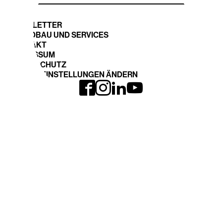
NEWSLETTER
STANDBAU UND SERVICES
KONTAKT
IMPRESSUM
DATENSCHUTZ
COOKIE EINSTELLUNGEN ÄNDERN
INTERGEO LOHNT
EXPO und CONFERENCE
Anreise
Ausstellerliste 2026
INTERGEO 2026
Fläche buchen
Anmeldung
THEMEN
DVW-WEBSITE