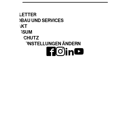
NEWSLETTER
STANDBAU UND SERVICES
KONTAKT
IMPRESSUM
DATENSCHUTZ
COOKIE EINSTELLUNGEN ÄNDERN
INTERGEO LOHNT
EXPO und CONFERENCE
Anreise
Ausstellerliste 2026
INTERGEO 2026
Fläche buchen
Anmeldung
THEMEN
DVW-WEBSITE