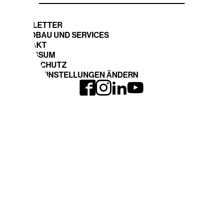
NEWSLETTER
STANDBAU UND SERVICES
KONTAKT
IMPRESSUM
DATENSCHUTZ
COOKIE EINSTELLUNGEN ÄNDERN
INTERGEO LOHNT
EXPO und CONFERENCE
Anreise
Ausstellerliste 2026
INTERGEO 2026
Fläche buchen
Anmeldung
THEMEN
DVW-WEBSITE