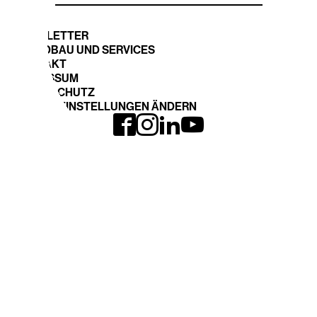
NEWSLETTER
STANDBAU UND SERVICES
KONTAKT
IMPRESSUM
DATENSCHUTZ
COOKIE EINSTELLUNGEN ÄNDERN
INTERGEO LOHNT
EXPO und CONFERENCE
Anreise
Ausstellerliste 2026
INTERGEO 2026
Fläche buchen
Anmeldung
THEMEN
DVW-WEBSITE