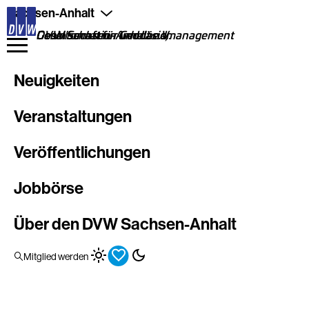
Direkt
Sachsen-Anhalt
zum
Inhalt
DVW Sachsen-Anhalt e.V.
Gesellschaft für Geodäsie, Geoinformation und Landmanagement
Neuigkeiten
Veranstaltungen
Veröffentlichungen
Jobbörse
Über den DVW Sachsen-Anhalt
Mitglied werden