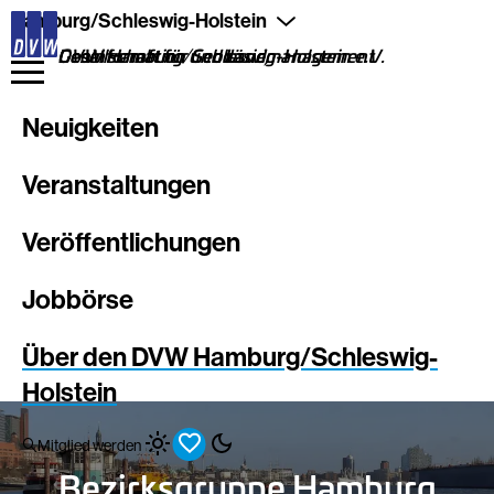
Direkt
Hamburg/Schleswig-Holstein
zum
Inhalt
DVW Hamburg/Schleswig-Holstein e.V.
Gesellschaft für Geodäsie, Geoinformation und Landmanagement
Neuigkeiten
Veranstaltungen
Veröffentlichungen
Jobbörse
Über den DVW Hamburg/Schleswig-
Holstein
Mitglied werden
Bezirksgruppe Hamburg